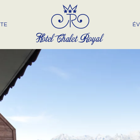
NTE
É